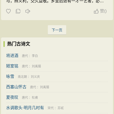
与，辨义利，交久益敬。乡里后进有一才一艺者，必为
录》、《天下郡国利病书》、《肇域
之揄扬不置。需次汴垣，兼藉课徒自给，春秋榜发售者
志》、《音学五书》、《韵补正》、
赞
(
)
踵接。徐东海相国、朱古薇侍郎其尤著者也。宰上蔡
《古音表》、《诗本音》、《唐韵
日，终日堂皇，清理狱讼，不三月，囹圄一空。宁陵亦
正》、《音论》、《金石文字记》、
下一页
然。调署陈留二年，学道爱人，宽猛相济，政绩尤著。
《亭林诗文集》等。 ...
先生五十书怀诗有“两载民情水乳融”之句。年五十一，即
热门古诗文
自劾旋里。春秋佳日，惟与二三知已饮酒赋诗，不问门
将进酒
唐代
：
李白
以外事，时论高之。 ...
陋室铭
唐代
：
刘禹锡
咏雪
南北朝
：
刘义庆
西塞山怀古
唐代
：
刘禹锡
夏夜叹
唐代
：
杜甫
水调歌头·明月几时有
宋代
：
苏轼