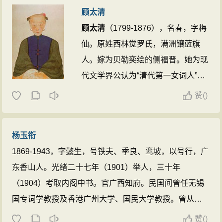
顾太清
顾太清
（1799-1876），名春，字梅
仙。原姓西林觉罗氏，满洲镶蓝旗
人。嫁为贝勒奕绘的侧福晋。她为现
代文学界公认为“清代第一女词人”。
晚年以道号“云槎外史”之名著作小说
赞
(
)
《红楼梦影》，成为中国小说史上第
一位女性小说家。其文采见识，非同
杨玉衔
凡响，因而八旗论词，有“男中成容
1869-1943，字懿生，号铁夫、季良、鸾坡，以号行，广
若（纳兰性德），女中太清春（
顾太
东香山人。光绪二十七年（1901）举人，三十年
清
）”之语[1] 。
顾太清
不仅才华绝
（1904）考取内阁中书。官广西知府。民国间曾任无锡
世，而且生得清秀，身量适中，温婉
国专词学教授及香港广州大学、国民大学教授。曾从朱
贤淑。令奕绘钟情十分。虽为侧福晋
祖谋学梦窗，后即以笺释吴文英的《梦窗词》扬名词
一生却诞育了四子三女，其中几位儿
赞
(
)