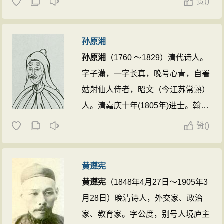
赞
(
)
隆二十八年（1763）中进士，任礼
部主事、四库全书纂修官等，年才四
孙原湘
十，辞官南归，先后主讲于扬州梅
孙原湘
（1760 ～1829）清代诗人。
花、江南紫阳、南京钟山等地书院四
字子潇，一字长真，晚号心青，自署
十多年。著有《惜抱轩全集》等，曾
姑射仙人侍者，昭文（今江苏常熟）
编选《古文辞类纂》。 ...
人。清嘉庆十年(1805年)进士。翰林
院庶吉士，充武英殿协修。不久得疾
赞
(
)
返里不出，先后主持玉山、毓文、紫
琅、娄东、游文等书院讲席，学生多
黄遵宪
有成就。他擅诗词，主张“性情为诗
黄遵宪
（1848年4月27日～1905年3
之主宰”。又工骈、散文，兼善书
月28日）晚清诗人，外交家、政治
法，精画梅兰、水仙。诗文与同时期
家、教育家。字公度，别号人境庐主
的王昙、舒位鼎足，并称“后三家”或