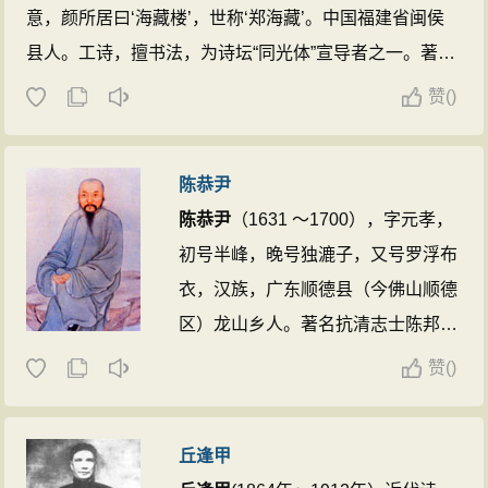
意，颜所居曰‘海藏楼’，世称‘郑海藏’。中国福建省闽侯
县人。工诗，擅书法，为诗坛“同光体”宣导者之一。著有
《海藏楼诗集》。 ...
赞
(
)
陈恭尹
陈恭尹
（1631 ～1700），字元孝，
初号半峰，晚号独漉子，又号罗浮布
衣，汉族，广东顺德县（今佛山顺德
区）龙山乡人。著名抗清志士陈邦彦
之子。清初诗人，与屈大均、梁佩兰
赞
(
)
同称岭南三大家。又工书法，时称清
初广东第一隶书高手。有《独漉堂全
丘逢甲
集》，诗文各15卷，词1卷。 ...