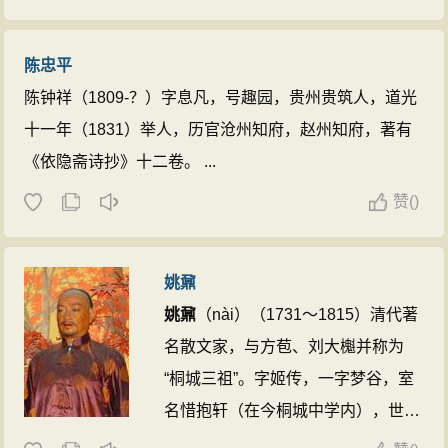
修明史。因忤权贵，二十五年归里
后，东入浙闽，历江右，三至南粤，
陈忠平
一至中州。游历所至与名流雅士相题
陈钟祥（1809-？）字息凡，号趣园，贵州贵筑人，道光
咏。康熙皇帝南巡，两次赐御书，诏
十一年（1831）举人，历官沧州知府，赵州知府，著有
原官起用，不肯就。卒年七十三。...
《依隐斋诗抄》十二卷。 ...
赞
(
)
姚鼐
姚鼐
（nài）（1731～1815）清代著
名散文家，与方苞、刘大櫆并称为
“桐城三祖”。字姬传，一字梦谷，室
名惜抱轩（在今桐城中学内），世称
惜抱先生、姚惜抱，安徽桐城人。乾