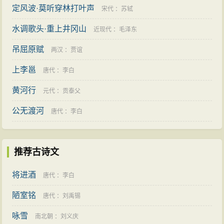
定风波·莫听穿林打叶声
宋代
：
苏轼
水调歌头·重上井冈山
近现代
：
毛泽东
吊屈原赋
两汉
：
贾谊
上李邕
唐代
：
李白
黄河行
元代
：
贡泰父
公无渡河
唐代
：
李白
推荐古诗文
将进酒
唐代
：
李白
陋室铭
唐代
：
刘禹锡
咏雪
南北朝
：
刘义庆