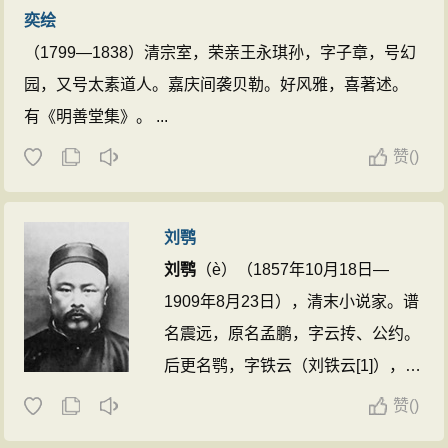
奕绘
《明史》。博通经史，诗与王士祯称
（1799—1838）清宗室，荣亲王永琪孙，字子章，号幻
南北两大宗。作词风格清丽，为浙西
园，又号太素道人。嘉庆间袭贝勒。好风雅，喜著述。
词派的创始者，与陈维崧并称朱陈。
有《明善堂集》。 ...
精于金石文史，购藏古籍图书不遗余
力，为清初著名藏书家之一。 ...
赞
(
)
刘鹗
刘鹗
（è）（1857年10月18日—
1909年8月23日），清末小说家。谱
名震远，原名孟鹏，字云抟、公约。
后更名鹗，字铁云（刘铁云[1]），又
字公约，号老残。署名“洪都百炼
赞
(
)
生”。汉族，江苏丹徒（今镇江市）