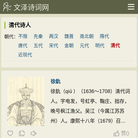
文泽诗词网
清代诗人
不限
先秦
两汉
魏晋
南北朝
隋代
朝代：
唐代
五代
宋代
金朝
元代
明代
清代
近现代
徐釚
徐釚（qiú ）（1636～1708）清代词
人。字电发，号虹亭、鞠庄、拙存，
晚号枫江渔父。吴江（今属江苏苏
州）人。康熙十八年（1679）召试
博学鸿词，授翰林院检讨，入史馆纂
赞
(
)