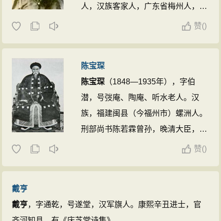
人，汉族客家人，广东省梅州人，光
“江左三君”。著有《天真阁集》。 ...
绪二年举人，历充师日参赞、旧金山
赞
(
)
总领事、驻英参赞、新加坡总领事，
戊戌变法期间署湖南按察使，助巡抚
陈宝琛
陈宝箴推行新政。工诗，喜以新事物
陈宝琛
（1848—1935年），字伯
熔铸入诗，有“诗界革新导师”之称。
潜，号弢庵、陶庵、听水老人。汉
黄遵宪
有《人镜庐诗草》、《日本国
族，福建闽县（今福州市）螺洲人。
志》、《日本杂事诗》。被誉为“近
刑部尚书陈若霖曾孙，晚清大臣，学
代中国走向世界第一人”。 ...
者，官至正红旗汉军副都统、内阁弼
赞
(
)
德院顾问大臣，为毓庆宫宣统皇帝授
读。中法战争后因参与褒举唐炯、徐
戴亨
延投统办军务失当事，遭部议连降九
戴亨
，字通乾，号遂堂，汉军旗人。康熙辛丑进士，官
级，从此投闲家居达二十五年之久。
齐河知县。有《庆芝堂诗集》。 ...