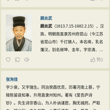
坛。著有《抱香室词钞》、《梦窗词笺》等。晚年蛰居
子都有很大作为。 ...
香港之青山，以著述自娱。 ...
顾炎武
顾炎武
（1613.7.15-1682.2.15），汉
族，明朝南直隶苏州府昆山（今江苏
省昆山市）千灯镇人，本名绛，乳名
藩汉，别名继坤、圭年，字忠清、宁
人，亦自署蒋山佣；南都败后，因为
赞
(
)
仰慕文天祥学生王炎午的为人，改名
炎武。因故居旁有亭林湖，学者尊为
张洵佳
亭林先生。明末清初的杰出的思想
字少泉，又字瑞生。同治癸酉优贡，历署河南上蔡，宁
家、经学家、史地学家和音韵学家，
陵陈留县知事，升用直隶州知州。著有《爱吾庐诗
与黄宗羲、王夫之并称为明末清初
钞》。先生诗宗香山，为人朴讷谨愿，胸无城府。严取
“三大儒”。其主要作品有《日知