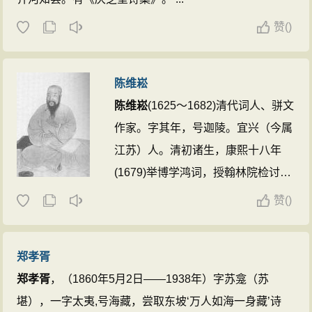
赋闲期间，热心家乡教育事业。宣统
元年（1909年），复调京充礼学馆
赞
(
)
总裁，辛亥革命后仍为溥仪之师，
1935年卒于京寓，得逊清“文忠”谥号
陈维崧
及“太师”觐赠 。 ...
陈维崧
(1625～1682)清代词人、骈文
作家。字其年，号迦陵。宜兴（今属
江苏）人。清初诸生，康熙十八年
(1679)举博学鸿词，授翰林院检讨。
54岁时参与修纂《明史》，4年后卒
赞
(
)
于任所。 ...
郑孝胥
郑孝胥
，（1860年5月2日——1938年）字苏龛（苏
堪），一字太夷,号海藏，尝取东坡‘万人如海一身藏’诗