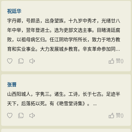
人，寄籍山阳（今江苏淮安区）。
刘
祝廷华
鹗
自青年时期拜从太谷学派南宗李光
字丹卿，号颜丞，出身望族，十九岁中秀才，光绪廿八
炘(龙川)之后，终生主张以“教养”为
年中举，翌年登进士。选为吏部文选主事。目睹清廷腐
大纲，发展经济生产，富而后教，养
败，以祖母病乞归。任江阴劝学所所长，致力于地方教
民为本的太谷学说。他一生从事实
育和实业事业。大力发展城乡教育。辛亥革命参加同盟
业，投资教育，为的就是能够实现太
会，任分部部长。民国十三年，发起成立陶社，刊印江
谷学派“教养天下”的目的。而他之所
赞
(
)
上诗钞、先哲遗书二十馀种。为传承与发展文化作出了
以能屡败屡战、坚韧不拔，太谷学派
贡献。沦陷时期，日伪威胁利诱，主持维持会，均遭其
的思想可以说是他的精神支柱。 ...
张晋
严词拒绝。民国廿八年卒。 ...
山西阳城人，字隽三。诸生。工诗，长于七古。足迹半
天下，后落拓以死。有《艳雪堂诗集》。 ...
赞
(
)