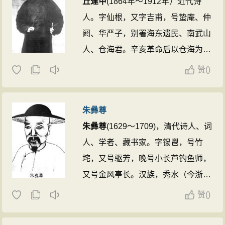
丘逢甲
(1864年～1912年）近代诗
人。字仙根，又字吉甫，号蛰庵、仲
阏、华严子，别署海东遗民、南武山
人、仓海君。辛亥革命后以仓海为
名。祖籍嘉应镇平（今广东蕉岭）。
赞
(
)
同治三年（1864年）生于台湾彰
化，光绪十四年（1887年）中举
朱彝尊
人，光绪十五年登进士（1889
朱彝尊
(1629～1709)，清代诗人、词
年），授任工部主事。但
丘逢甲
无意
人、学者、藏书家。字锡鬯，号竹
在京做官返回台湾，到台湾台中衡文
垞，又号驱芳，晚号小长芦钓鱼师，
书院担任主讲，后又于台湾的台南和
又号金风亭长。汉族，秀水（今浙江
嘉义教育新学。 ...
嘉兴市）人。康熙十八年（1679）
赞
(
)
举博学鸿词科，除检讨。二十二年
（1683）入直南书房。曾参加纂修