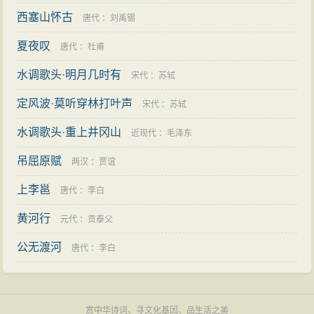
西塞山怀古
唐代
：
刘禹锡
夏夜叹
唐代
：
杜甫
水调歌头·明月几时有
宋代
：
苏轼
定风波·莫听穿林打叶声
宋代
：
苏轼
水调歌头·重上井冈山
近现代
：
毛泽东
吊屈原赋
两汉
：
贾谊
上李邕
唐代
：
李白
黄河行
元代
：
贡泰父
公无渡河
唐代
：
李白
赏中华诗词、寻文化基因、品生活之美