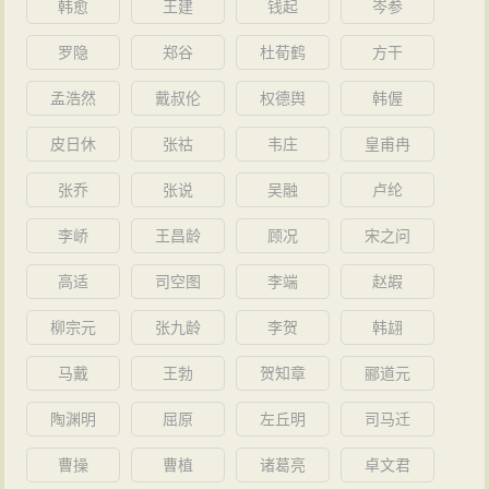
韩愈
王建
钱起
岑参
罗隐
郑谷
杜荀鹤
方干
孟浩然
戴叔伦
权德舆
韩偓
皮日休
张祜
韦庄
皇甫冉
张乔
张说
吴融
卢纶
李峤
王昌龄
顾况
宋之问
高适
司空图
李端
赵嘏
柳宗元
张九龄
李贺
韩翃
马戴
王勃
贺知章
郦道元
陶渊明
屈原
左丘明
司马迁
曹操
曹植
诸葛亮
卓文君