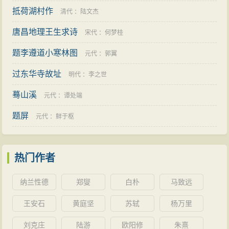
抵荷湖村作
清代
：
陆文杰
唐昌地理王生求诗
宋代
：
何梦桂
题李遵道小寒林图
元代
：
郭翼
过东华寺故址
明代
：
李之世
蓦山溪
元代
：
谭处端
题屏
元代
：
鲜于枢
热门作者
纳兰性德
郑燮
白朴
马致远
王安石
黄庭坚
苏轼
杨万里
刘克庄
陆游
欧阳修
朱熹