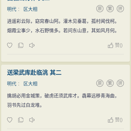
区大相的诗文(1000篇)
原
繁
拼
明代
：
区大相
逍遥彩云际，窈窕春山阿。灌木见垂葛，孤村闻伐柯。
烟霞尘事少，水石野情多。若问东山意，其如风月何。
赞
(
)
送梁武库赴临洮 其二
原
繁
拼
明代
：
区大相
擒胡必用金城策，破虏还须武库才。毳幕远移青海曲，
羽书先过白龙堆。
赞
(
)