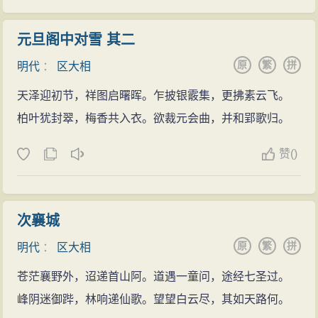
元旦阁中对雪 其二
原
繁
拼
明代
：
区大相
天泽迎初节，祥图启曙晖。乍披银霰集，更拂素云飞。
柏叶犹封翠，梅香共入衣。欲裁元会曲，并和郢歌归。
赞
(
)
次襄城
原
繁
拼
明代
：
区大相
苍茫襄野外，迢递首山阿。道遇一童问，途经七圣过。
峰阴迷御跸，林响递仙歌。望望白云尽，其如天路何。