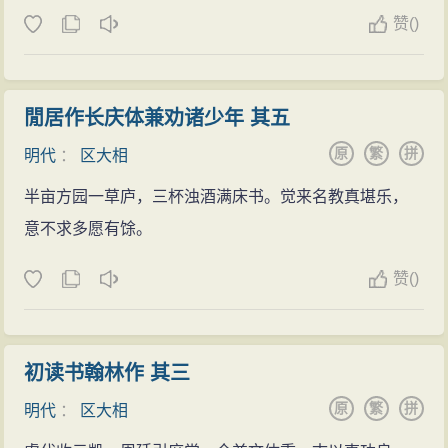
赞
(
)
閒居作长庆体兼劝诸少年 其五
原
繁
拼
明代
：
区大相
半亩方园一草庐，三杯浊酒满床书。觉来名教真堪乐，
意不求多愿有馀。
赞
(
)
初读书翰林作 其三
原
繁
拼
明代
：
区大相