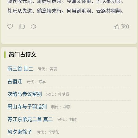
虞代收元凯，周廷引庶常。今兼文体重，古以事功良。
礼乐从先进，鹓鸾接末行。何当刷毛羽，云路共翱翔。
赞
(
)
热门古诗文
雨三首 其二
明代
：
黄衷
古宿迁
元代
：
陈孚
次韵马参议留别
宋代
：
叶梦得
惠山寺与子羽话别
明代
：
华察
寄江东弟兄二首 其二
宋代
：
刘敞
风夕柬徐子
明代
：
李梦阳