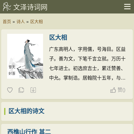
文泽诗词网
首页
»
诗人
»
区大相
区大相
广东高明人，字用儒，号海目。区益
子。善为文，下笔千言立就。万历十
七年进士。初选庶吉士，累迁赞善、
中允。掌制诰。居翰院十五年，与赵
志皋、张位、沈一贯等有旧。赵等先
赞
(
)
后当国，大相皆引避不轻谒。后调南
太仆寺丞，以疾归，卒。工诗词，皆
区大相的诗文
严于格律，为明代岭南大家。有《太
史集》、《图南集》、《濠上集》。
西樵山行作 其二