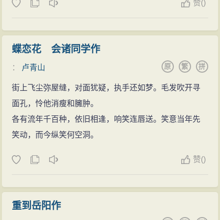
赞
(
)
蝶恋花 会诸同学作
原
繁
拼
：
卢青山
街上飞尘弥屋缝，对面犹疑，执手还如梦。毛发吹开寻
面孔，怜他消瘦和臃肿。
各有流年千百种，依旧相逢，响笑连唇送。笑意当年先
笑动，而今纵笑何空洞。
赞
(
)
重到岳阳作