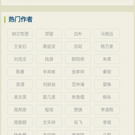
热门作者
纳兰性德
郑燮
白朴
马致远
王安石
黄庭坚
苏轼
杨万里
刘克庄
陆游
欧阳修
朱熹
陈著
辛弃疾
张孝祥
秦观
吴潜
刘辰翁
范仲淹
晏殊
吴文英
晏几道
朱敦儒
柳永
周邦彦
程垓
贺铸
李清照
周敦颐
文天祥
岳飞
李煜