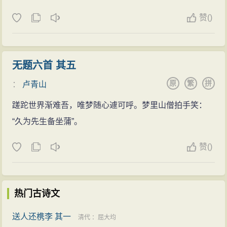
赞
(
)
无题六首 其五
原
繁
拼
：
卢青山
蹉跎世界渐难吾，唯梦随心遽可呼。梦里山僧拍手笑：
“久为先生备坐蒲”。
赞
(
)
热门古诗文
送人还槜李 其一
清代
：
屈大均