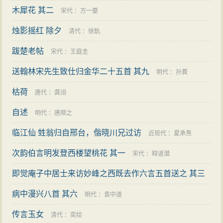
木犀花 其二
宋代
：
方一夔
烛影摇红 除夕
清代
：
徐釚
跋楚老帖
宋代
：
王庭圭
送翰林宋先生致仕归金华二十五首 其九
明代
：
孙蕡
枯荷
唐代
：
龚诩
自述
明代
：
唐顺之
临江仙 甡翁归自邢台，偕晓川兄过访
近现代
：
夏承焘
次韵伯言明发登西楼望桃花 其一
宋代
：
释道潜
即觉庵子中居士来访妙峰之西既去作六言五首送之 其三
病中漫兴八首 其六
：
释正觉
明代
：
袁中道
传言玉女
清代
：
奕绘