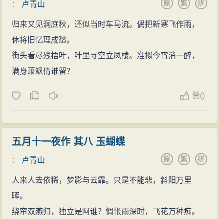
原
繁
拼
：
卢青山
归来又见洞庭秋，还似当时车马流。偶把新寒飞作雨，
休将旧忆理成愁。
街头看尽残梧叶，叶里寻空立凤楼。准拟今宵消一醉，
满身萧飒倩谁留？
赞
(
)
五月十一夜作 其八 玉蝴蝶
原
繁
拼
：
卢青山
人来人去依稀，梦影与云霏。只是不能悲，斜阳万里
晖。
绕帘双燕归，独立是阿谁？惆怅雨深时，飞花万种痴。