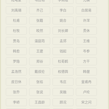
陆龟蒙
韦应物
李商隐
元稹
刘禹锡
齐己
李白
白居易
杜甫
张籍
姚合
许浑
杜牧
皎然
刘长卿
贯休
贾岛
温庭筠
孟郊
王维
韩愈
王建
钱起
岑参
罗隐
郑谷
杜荀鹤
方干
孟浩然
戴叔伦
权德舆
韩偓
皮日休
张祜
韦庄
皇甫冉
张乔
张说
吴融
卢纶
李峤
王昌龄
顾况
宋之问