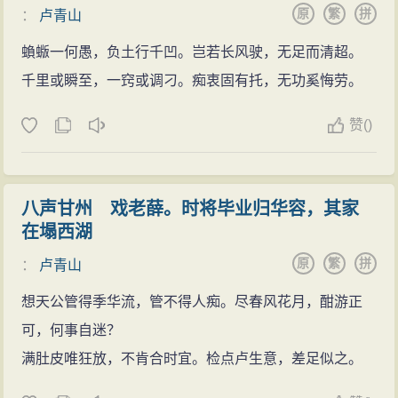
原
繁
拼
：
卢青山
蝜蝂一何愚，负土行千凹。岂若长风驶，无足而清超。
千里或瞬至，一窍或调刁。痴衷固有托，无功奚悔劳。
赞
(
)
八声甘州 戏老薛。时将毕业归华容，其家
在塌西湖
原
繁
拼
：
卢青山
想天公管得季华流，管不得人痴。尽春风花月，酣游正
可，何事自迷？
满肚皮唯狂放，不肯合时宜。检点卢生意，差足似之。